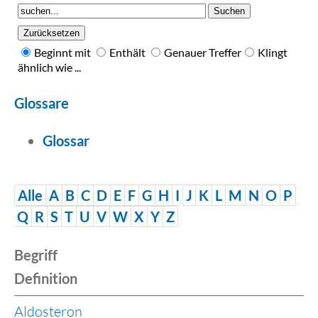
Beginnt mit
Enthält
Genauer Treffer
Klingt
ähnlich wie ...
Glossare
Glossar
Alle
A
B
C
D
E
F
G
H
I
J
K
L
M
N
O
P
Q
R
S
T
U
V
W
X
Y
Z
Begriff
Definition
Aldosteron