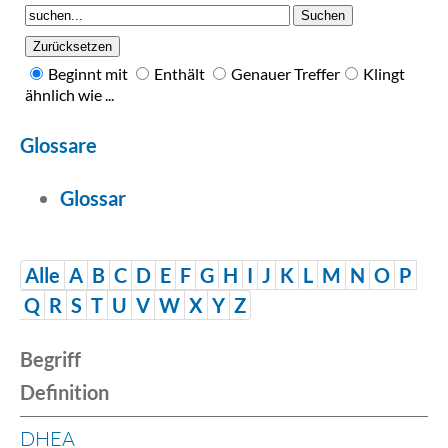
Beginnt mit
Enthält
Genauer Treffer
Klingt
ähnlich wie ...
Glossare
Glossar
Alle
A
B
C
D
E
F
G
H
I
J
K
L
M
N
O
P
Q
R
S
T
U
V
W
X
Y
Z
Begriff
Definition
DHEA