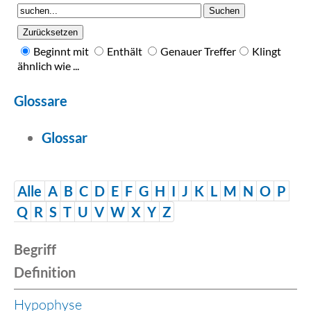
Beginnt mit
Enthält
Genauer Treffer
Klingt
ähnlich wie ...
Glossare
Glossar
Alle
A
B
C
D
E
F
G
H
I
J
K
L
M
N
O
P
Q
R
S
T
U
V
W
X
Y
Z
Begriff
Definition
Hypophyse