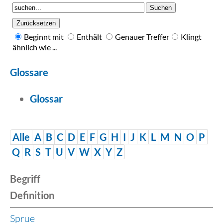
Beginnt mit
Enthält
Genauer Treffer
Klingt
ähnlich wie ...
Glossare
Glossar
Alle
A
B
C
D
E
F
G
H
I
J
K
L
M
N
O
P
Q
R
S
T
U
V
W
X
Y
Z
Begriff
Definition
Sprue