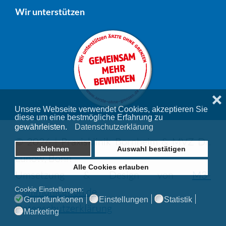
Wir unterstützen
❌
Unsere Webseite verwendet Cookies, akzeptieren Sie
diese um eine bestmögliche Erfahrung zu
gewährleisten.
Datenschutzerklärung
© 2026 | Praxisklinik Bornheim & MVZ Dr.
ablehnen
Auswahl bestätigen
Lunow, Bonn
Alle Cookies erlauben
Umsetzung & Design von
M3-
Communication.de
Cookie Einstellungen:
Grundfunktionen
Einstellungen
Statistik
Datenschutzerklärung
Marketing