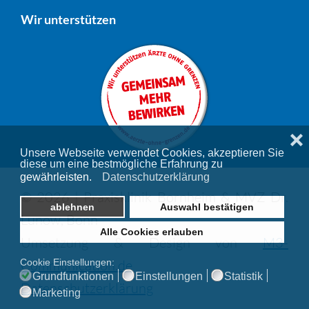
Wir unterstützen
❌
Unsere Webseite verwendet Cookies, akzeptieren Sie
diese um eine bestmögliche Erfahrung zu
gewährleisten.
Datenschutzerklärung
© 2026 | Praxisklinik Bornheim & MVZ Dr.
ablehnen
Auswahl bestätigen
Lunow, Bonn
Alle Cookies erlauben
Umsetzung & Design von
M3-
Communication.de
Cookie Einstellungen:
Grundfunktionen
Einstellungen
Statistik
Datenschutzerklärung
Marketing